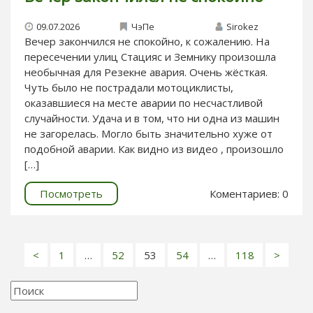
09.07.2026
ЧэПе
Sirokez
Вечер закончился не спокойно, к сожалению. На
пересечении улиц Стацияс и Земнику произошла
необычная для Резекне авария. Очень жёсткая.
Чуть было не пострадали мотоциклисты,
оказавшиеся на месте аварии по несчастливой
случайности. Удача и в том, что ни одна из машин
не загорелась. Могло быть значительно хуже от
подобной аварии. Как видно из видео , произошло
[…]
Посмотреть
Коментариев: 0
<
1
…
52
53
54
…
118
>