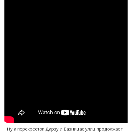
Ну а перекрёсток Дарзу и Базницас улиц продолжает