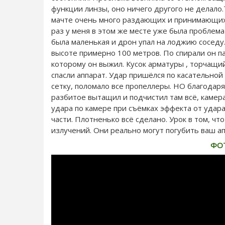
функции линзы, оно ничего другого не делало.
мачте очень много раздающих и принимающих
раз у меня в этом же месте уже была проблем
была маленькая и дрон упал на лоджию соседу.
высоте примерно 100 метров. По спирали он п
которому он выжил. Кусок арматуры , торчащи
спасли аппарат. Удар пришёлся по касательной 
сетку, поломало все пропеллеры. НО благодар
разбитое вытащил и подчистил там всё, камер
удара по камере при съёмках эффекта от удара 
части. Плотненько всё сделано. Урок в том, ч
излучений. Они реально могут погубить ваш ап
ФО