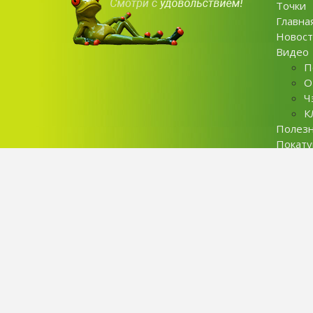
Точки
Главна
Новост
Видео
П
О
Ч
К
Полез
Покат
Контак
Privaci 
У
Copyright © Sirokez 2026. All rights reserved.