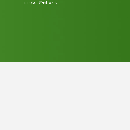
sirokez@inbox.lv
Design by
LatInSoft
.