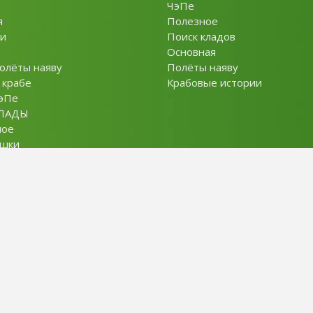
ЧэПе
я
Полезное
и
Поиск кладов
Основная
олёты наяву
Полёты наяву
 крабе
Крабовые истории
эПе
ЛАДЫ
ное
ушки
ты
Policy
словия использования