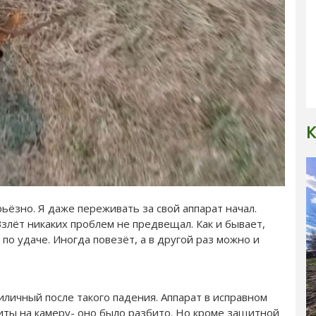
К
рьёзно. Я даже переживать за свой аппарат начал.
Взлёт никаких проблем не предвещал. Как и бывает,
по удаче. Иногда повезёт, а в другой раз можно и
риличный после такого падения. Аппарат в исправном
иты на камеру- оно было разбито. Но кроме защитной