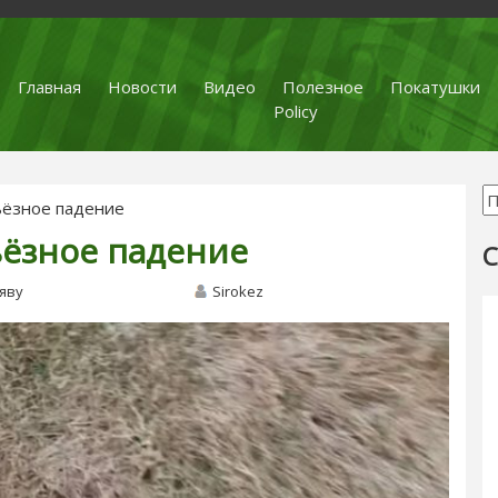
Главная
Новости
Видео
Полезное
Покатушки
Policy
ьёзное падение
ьёзное падение
С
яву
Sirokez