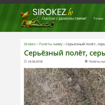
Точки
Sirokez
›
Полёты наяву
› Серьёзный полёт, сер
Серьёзный полёт, сер
24.04.2018
Полёты на