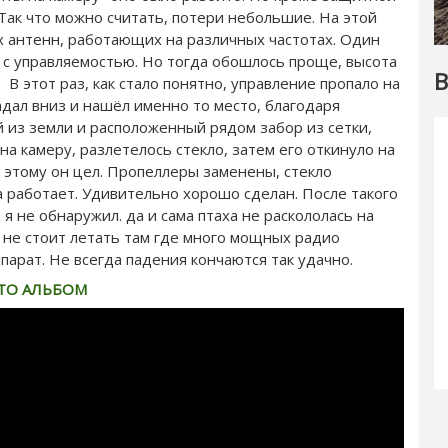
Так что можно считать, потери небольшие. На этой
 антенн, работающих на различных частотах. Один
а с управляемостью. Но тогда обошлось проще, высота
В
 В этот раз, как стало понятно, управление пропало на
адал вниз и нашёл именно то место, благодаря
й из земли и расположенный рядом забор из сетки,
на камеру, разлетелось стекло, затем его откинуло на
я этому он цел. Пропеллеры заменены, стекло
а работает. Удивительно хорошо сделан. После такого
я не обнаружил. да и сама птаха не раскололась на
то не стоит летать там где много мощных радио
парат. Не всегда падения кончаются так удачно.
ТО АЛЬБОМ