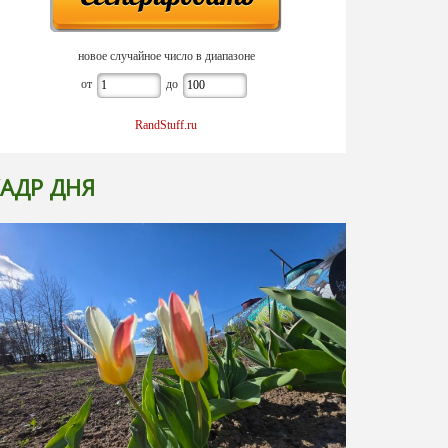
новое случайное число в диапазоне
от
до
RandStuff.ru
АДР ДНЯ