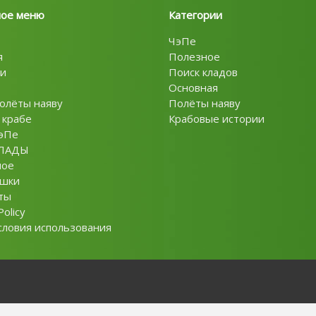
ное меню
Категории
ЧэПе
я
Полезное
и
Поиск кладов
Основная
олёты наяву
Полёты наяву
 крабе
Крабовые истории
эПе
ЛАДЫ
ное
ушки
ты
Policy
словия использования