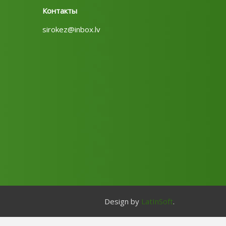
Контакты
sirokez@inbox.lv
Design by
LatInSoft
.