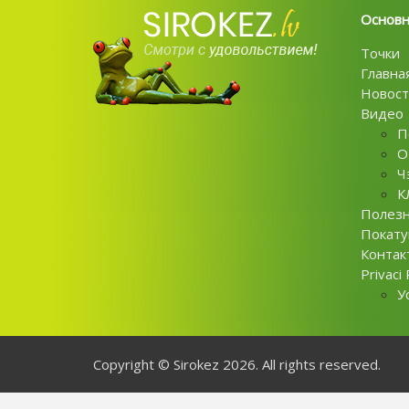
Основ
Точки
Главна
Новост
Видео
П
О
Ч
К
Полез
Покат
Контак
Privaci 
У
Copyright © Sirokez 2026. All rights reserved.