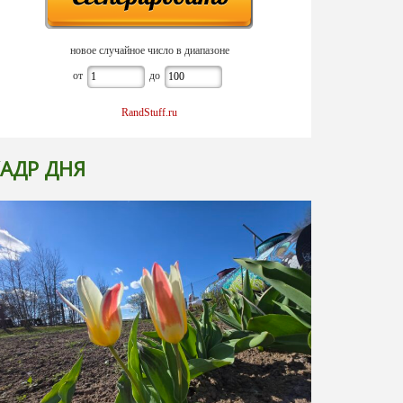
новое случайное число в диапазоне
от
до
RandStuff.ru
АДР ДНЯ