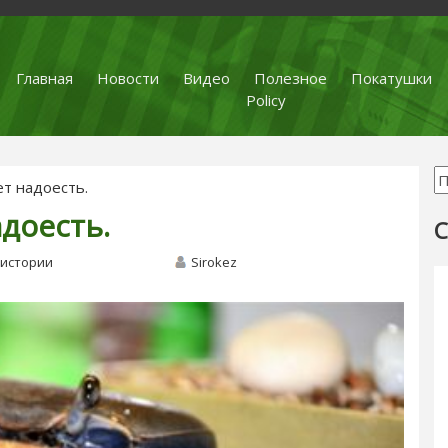
Главная
Новости
Видео
Полезное
Покатушки
Policy
т надоесть.
доесть.
С
истории
Sirokez