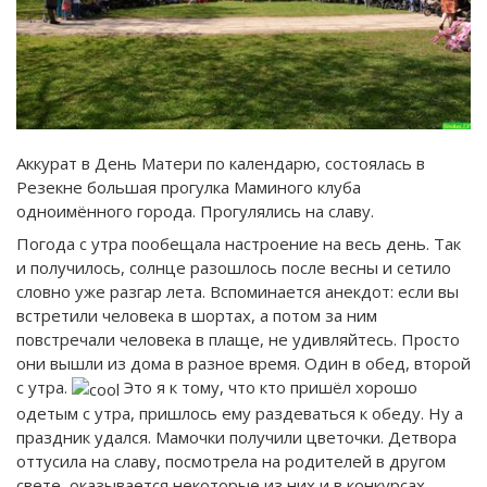
Аккурат в День Матери по календарю, состоялась в
Резекне большая прогулка Маминого клуба
одноимённого города. Прогулялись на славу.
Погода с утра пообещала настроение на весь день. Так
и получилось, солнце разошлось после весны и сетило
словно уже разгар лета. Вспоминается анекдот: если вы
встретили человека в шортах, а потом за ним
повстречали человека в плаще, не удивляйтесь. Просто
они вышли из дома в разное время. Один в обед, второй
с утра.
Это я к тому, что кто пришёл хорошо
одетым с утра, пришлось ему раздеваться к обеду. Ну а
праздник удался. Мамочки получили цветочки. Детвора
оттусила на славу, посмотрела на родителей в другом
свете, оказывается некоторые из них и в конкурсах