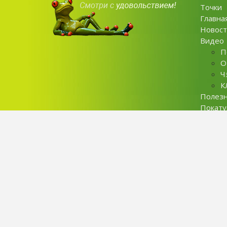
Точки
Главна
Новост
Видео
П
О
Ч
К
Полез
Покат
Контак
Privaci 
У
Copyright © Sirokez 2026. All rights reserved.