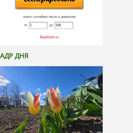
новое случайное число в диапазоне
от
до
RandStuff.ru
АДР ДНЯ