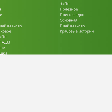
ЧэПе
я
Полезное
и
Поиск кладов
Основная
олёты наяву
Полёты наяву
 крабе
Крабовые истории
эПе
ЛАДЫ
ное
ушки
ты
Policy
словия использования