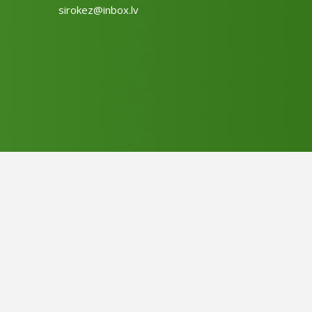
sirokez@inbox.lv
Design by
LatInSoft
.