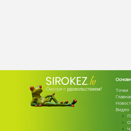
Основ
Точки
Главна
Новост
Видео
П
О
Ч