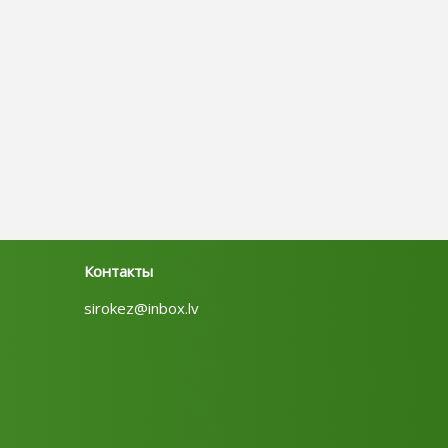
Контакты
sirokez@inbox.lv