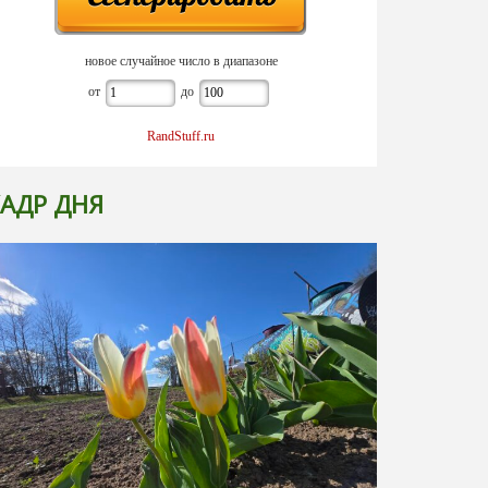
новое случайное число в диапазоне
от
до
RandStuff.ru
АДР ДНЯ