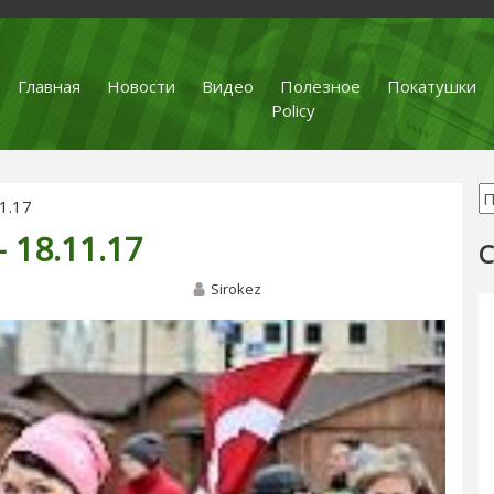
Главная
Новости
Видео
Полезное
Покатушки
Policy
1.17
18.11.17
С
Sirokez