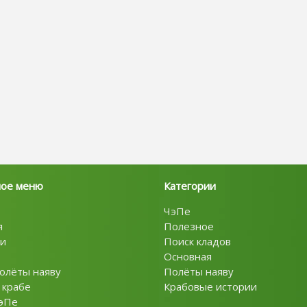
ное меню
Категории
ЧэПе
я
Полезное
и
Поиск кладов
Основная
олёты наяву
Полёты наяву
 крабе
Крабовые истории
эПе