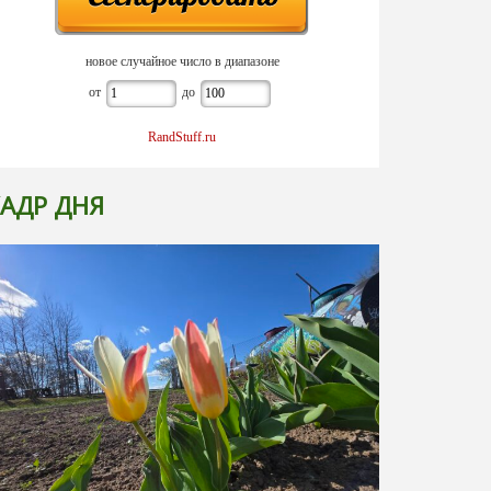
новое случайное число в диапазоне
от
до
RandStuff.ru
АДР ДНЯ