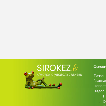
Основ
Точки
Главна
Новост
Видео
П
О