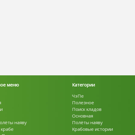
ное меню
Категории
ЧэПе
я
Полезное
и
Поиск кладов
Основная
олёты наяву
Полёты наяву
 крабе
Крабовые истории