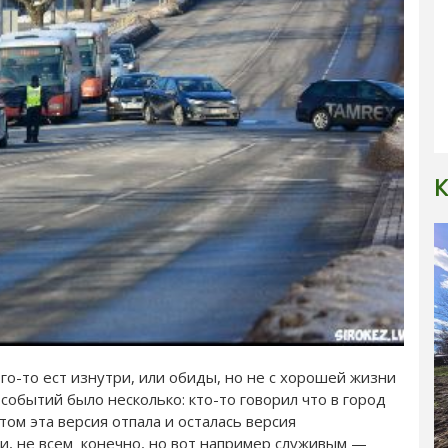
К
го-то ест изнутри, или обиды, но не с хорошей жизни
событий было несколько: кто-то говорил что в город
том эта версия отпала и осталась версия
и, не всем конечно, но вот например служивым —