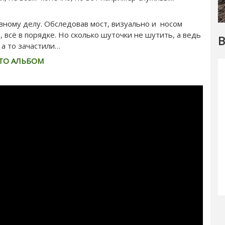
вному делу. Обследовав мост, визуально и носом
, всё в порядке. Но сколько шуточки не шутить, а ведь
В
 а то зачастили…
ТО АЛЬБОМ