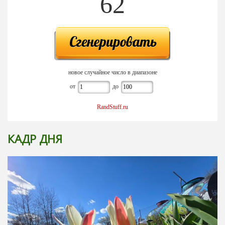
62
новое случайное число в диапазоне
от
до
RandStuff.ru
КАДР ДНЯ