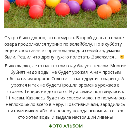
С утра было душно, но пасмурно. Второй день на пляже
озера продолжался турнир по волейболу. Но в субботу
ещё и спортивные соревнования для семей задуманы
были. Решил что дрону нужно полетать .Залежался …
Было жарко, лето нас в этом году балует теплом. Многие
бубнят надо воды, не будет урожая. А нам простым
обывателям хорошо.Солнце — наш друг и товарищь.А
урожая и так не будет.Прошли времена урожаев в
стране. Теперь не до этого. Ну а семьи подтянулись к
11 часам. Казалось будет их совсем мало, но получилось
неплохо.Было всего в меру. Поактивничали, зарядились
витаминчиком «D». А к вечеру погода вспомнила о тех
кто хотел воды и выдала настоящий ливень!
ФОТО АЛЬБОМ