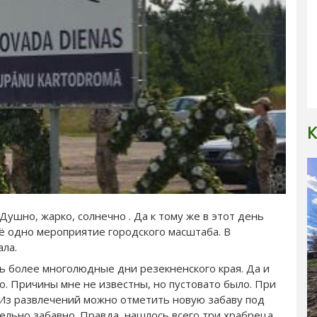
К
ушно, жарко, солнечно . Да к тому же в этот день
ё одно мероприятие городского масштаба. В
ала.
ть более многолюдные дни резекненского края. Да и
о. Причины мне не известны, но пустовато было. При
 Из развлечений можно отметить новую забаву под
тельно забавно. Правда, нашлось всего три храбреца