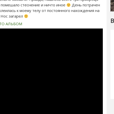
м помешало стеснение и ничто иное
День потрачен
клеилась к моему телу от постоянного нахождения на
 Нос загарел
В
ТО АЛЬБОМ