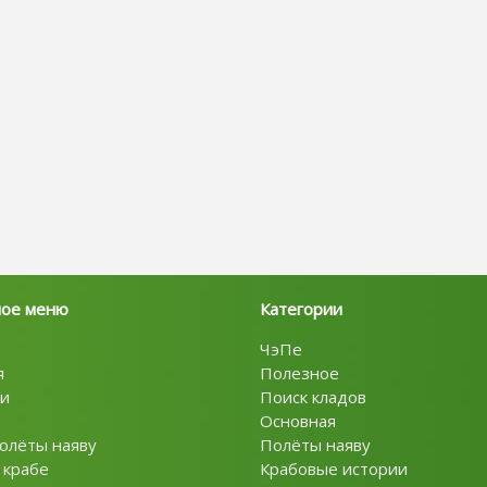
ное меню
Категории
ЧэПе
я
Полезное
и
Поиск кладов
Основная
олёты наяву
Полёты наяву
 крабе
Крабовые истории