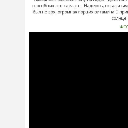
способных это сделать . Надеюсь, остальны
был не зря, огромная порция витамина D при
солнце.
ФО