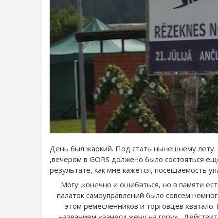
День был жаркий. Под стать нынешнему лету. Д
,вечером в GORS должено было состояться ещ
результате, как мне кажется, посещаемость уп
Могу ,конечно и ошибаться, но в памяти ес
палаток самоуправлений было совсем немног
этом ремесленников и торговцев хватало.
названием «занеси жену на гору» . Действи