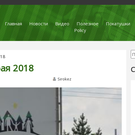
Главная
Новости
Видео
Полезное
Покатушки
Policy
018
ая 2018
С
Sirokez