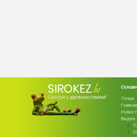
Основ
Точки
Главна
Новост
Видео
П
О