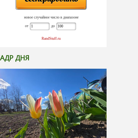
новое случайное число в диапазоне
от
до
RandStuff.ru
АДР ДНЯ