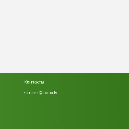
Контакты
sirokez@inbox.lv