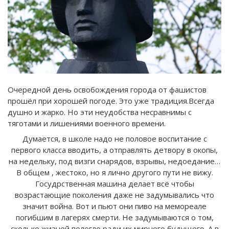
Очередной день освобождения города от фашистов
прошёл при хорошей погоде. Это уже традиция.Всегда
душно и жарко. Но эти неудобства несравнимы с
тяготами и лишениями военного времени.
Думается, в школе надо не половое воспитание с
первого класса вводить, а отправлять детвору в окопы,
на недельку, под визги снарядов, взрывы, недоедание…
В общем , жестоко, но я лично другого пути не вижу.
Госудрственная машина делает всё чтобы
возрастающие поколения даже не задумывались что
значит война. Вот и пьют они пиво на мемореале
погибшим в лагерях смерти. Не задумываются о том,
сколько жизней полегло ради их мирного будущего. А в