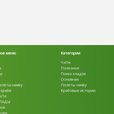
ное меню
Категории
ЧэПе
я
Полезное
и
Поиск кладов
Основная
олёты наяву
Полёты наяву
 крабе
Крабовые истории
эПе
ЛАДЫ
ное
ушки