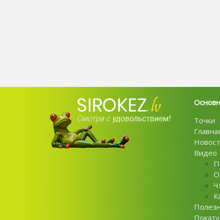
Основ
Точки
Главна
Новост
Видео
П
О
Ч
К
Полез
Покат