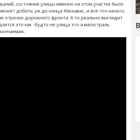
ишний, состояние улицы именно на этом участке было
 может добить уж до конца Маскавас, и всё что начато,
гие отрезки дорожного фронта. А то реально выглядит
В
лится это как -будто не улица это а магистраль
кончаемая..