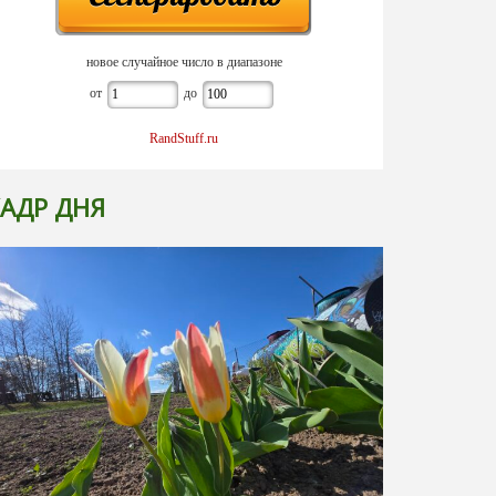
новое случайное число в диапазоне
от
до
RandStuff.ru
АДР ДНЯ