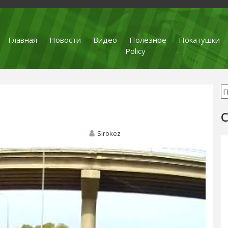
Главная
Новости
Видео
Полезное
Покатушки
Policy
С
Sirokez