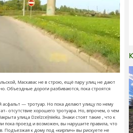
К
льской, Маскавас не в строю, ещё пару улиц не дают
но. Объездные дороги разбиваются, пока строятся
й асфальт — тротуар. Но пока делают улицу по нему
т- отсутствие хорошего тротуара. Но, впрочем, о чём
рыта улица Dzelzceļniieku. Знаки стоят такие , что к
и пока проезд и возможен, вы нарушите правила, что
в. Подъезжая к дому под «кирпич» вы рискуете не