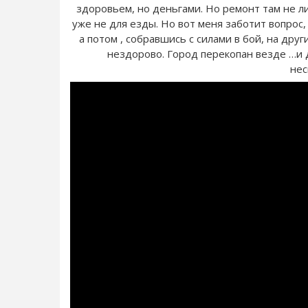
здоровьем, но деньгами. Но ремонт там не л
уже не для езды. Но вот меня заботит вопрос,
а потом , собравшись с силами в бой, на дру
нездорово. Город перекопан везде …и д
нес