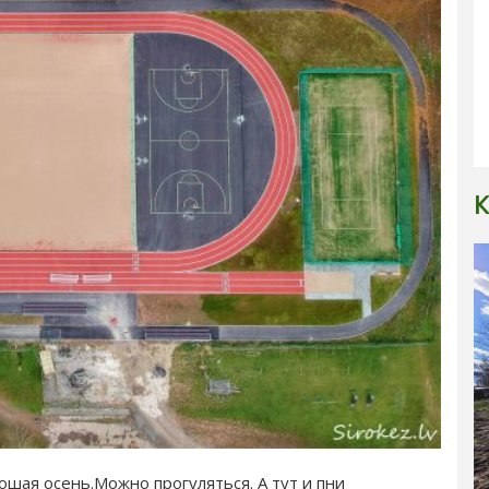
К
шая осень.Можно прогуляться. А тут и пни