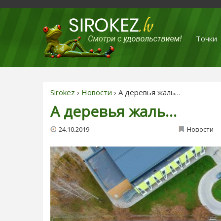
Точки
Sirokez
›
Новости
› А деревья жаль…
А деревья жаль…
24.10.2019
Новости