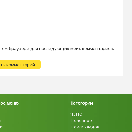
в этом браузере для последующих моих комментариев.
ное меню
Категории
ЧэПе
я
Полезное
и
Поиск кладов