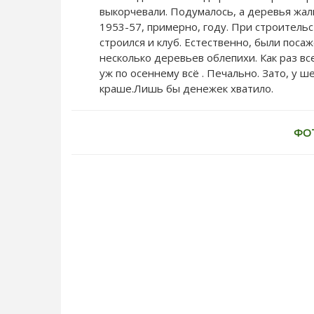
выкорчевали. Подумалось, а деревья жаль
1953-57, примерно, году. При строитель
строился и клуб. Естественно, были поса
несколько деревьев облепихи. Как раз вс
уж по осеннему всё . Печально. Зато, у 
краше.Лишь бы денежек хватило.
ФО