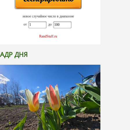
новое случайное число в диапазоне
от
до
RandStuff.ru
АДР ДНЯ