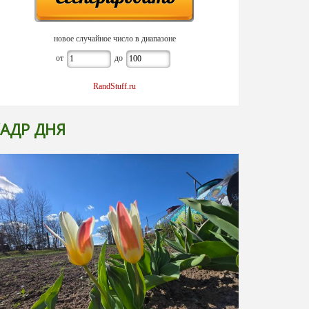
новое случайное число в диапазоне
от
до
RandStuff.ru
АДР ДНЯ