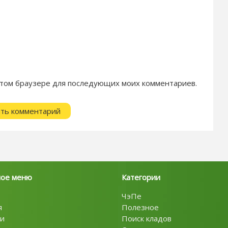
в этом браузере для последующих моих комментариев.
ное меню
Категории
ЧэПе
я
Полезное
и
Поиск кладов