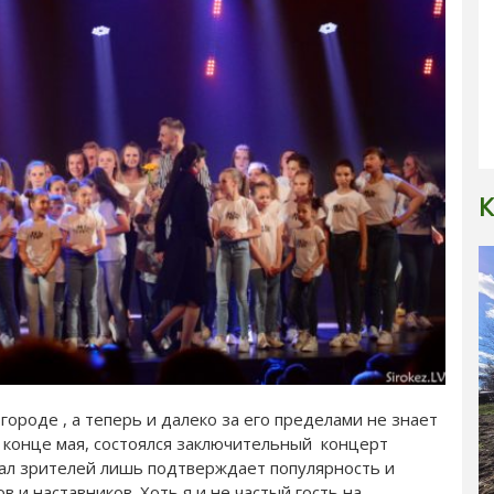
К
 городе , а теперь и далеко за его пределами не знает
В конце мая, состоялся заключительный концерт
зал зрителей лишь подтверждает популярность и
 и наставников. Хоть я и не частый гость на