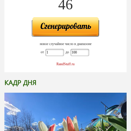
46
новое случайное число в диапазоне
от
до
RandStuff.ru
КАДР ДНЯ