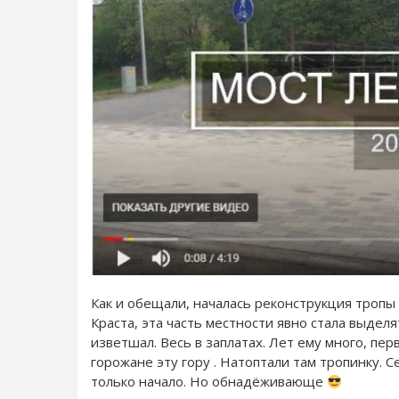
Как и обещали, началась реконструкция троп
Краста, эта часть местности явно стала выдел
изветшал. Весь в заплатах. Лет ему много, перв
горожане эту гору . Натоптали там тропинку. 
только начало. Но обнадёживающе