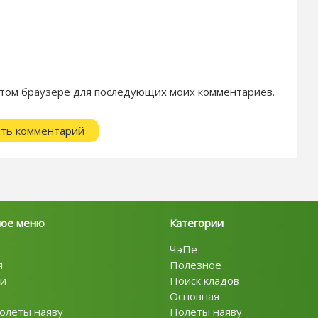
в этом браузере для последующих моих комментариев.
ное меню
Категории
ЧэПе
я
Полезное
и
Поиск кладов
Основная
олёты наяву
Полёты наяву