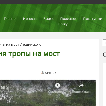
Главная
Новости
Видео
Полезное
Покатушки
Policy
опы на мост Лещинского
ия тропы на мост
С
Sirokez