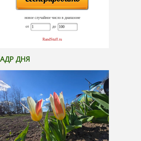
новое случайное число в диапазоне
от
до
RandStuff.ru
АДР ДНЯ