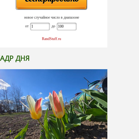
новое случайное число в диапазоне
от
до
RandStuff.ru
АДР ДНЯ