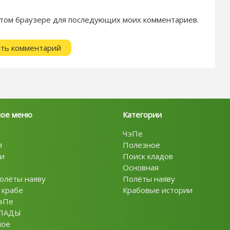
в этом браузере для последующих моих комментариев.
ное меню
Категории
ЧэПе
я
Полезное
и
Поиск кладов
Основная
олёты наяву
Полёты наяву
 крабе
Крабовые истории
эПе
ЛАДЫ
ное