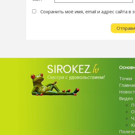
Сохранить моё имя, email и адрес сайта 
Основ
Точки
Главна
Новост
Видео
П
О
Ч
К
Полез