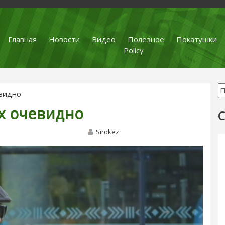
Главная
Новости
Видео
Полезное
Покатушки
Policy
евидно
ех очевидно
С
Sirokez