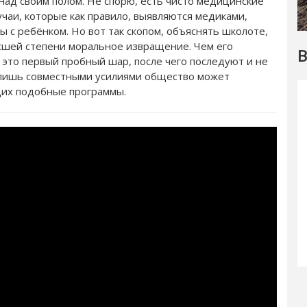
над своим полом. Не спорю, есть чисто медицинские
учаи, которые как правило, выявляются медиками,
 с ребёнком. Но вот так скопом, объяснять школоте,
высшей степени моральное извращение. Чем его
В
это первый пробный шар, после чего последуют и не
 лишь совместными усилиями общество может
щих подобные программы.