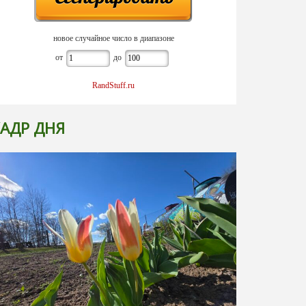
новое случайное число в диапазоне
от
до
RandStuff.ru
АДР ДНЯ