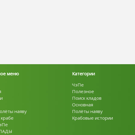
ное меню
Категории
ЧэПе
я
Полезное
и
Поиск кладов
Основная
олёты наяву
Полёты наяву
 крабе
Крабовые истории
эПе
ЛАДЫ