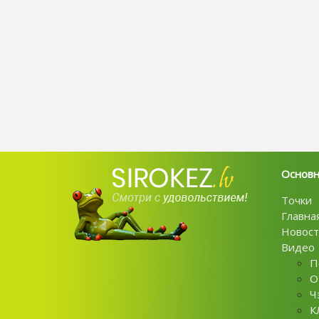
Основ
Точки
Главна
Новост
Видео
П
О
Ч
К