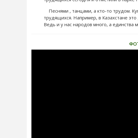
Песнями , танцами, а кто-то трудом. Куп
трудящихся. Например, в Казахстане это
Ведь и у нас народов много, а единства м
ФО