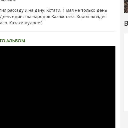
ил рассаду и на дачу. Кстати, 1 мая не только день
 День единства народов Казахстана. Хорошая идея.
В
ало. Казахи мудрее:)
ТО АЛЬБОМ