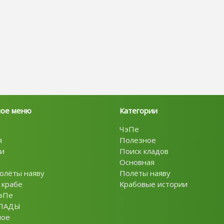
ное меню
Категории
ЧэПе
я
Полезное
и
Поиск кладов
Основная
олёты наяву
Полёты наяву
 крабе
Крабовые истории
эПе
ЛАДЫ
ное