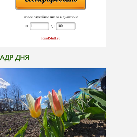
новое случайное число в диапазоне
от
до
RandStuff.ru
АДР ДНЯ