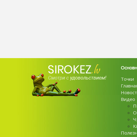
Основ
Точки
Главна
Новост
Видео
П
О
Ч
К
Полез