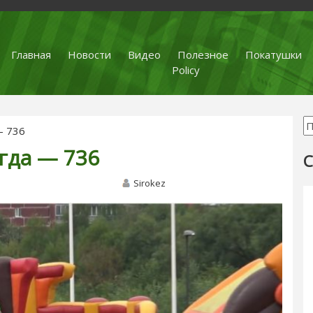
Главная
Новости
Видео
Полезное
Покатушки
Policy
— 736
егда — 736
С
Sirokez