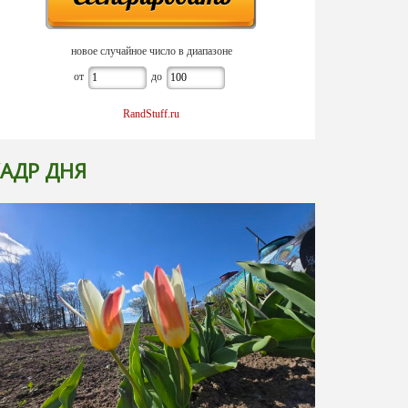
новое случайное число в диапазоне
от
до
RandStuff.ru
АДР ДНЯ