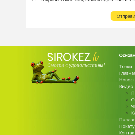
Основ
Точки
Главна
Новост
Видео
П
О
Ч
К
Полез
Покат
Контак