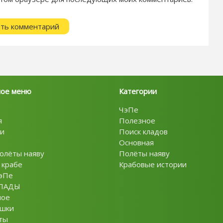
ное меню
Категории
ЧэПе
я
Полезное
и
Поиск кладов
Основная
олёты наяву
Полёты наяву
 крабе
Крабовые истории
эПе
ЛАДЫ
ное
ушки
ты