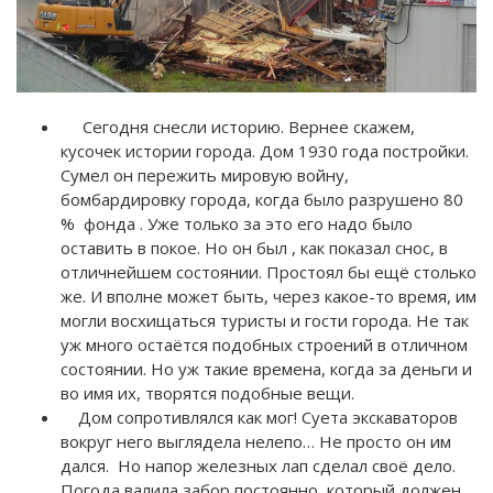
Сегодня снесли историю. Вернее скажем,
кусочек истории города. Дом 1930 года постройки.
Сумел он пережить мировую войну,
бомбардировку города, когда было разрушено 80
% фонда . Уже только за это его надо было
оставить в покое. Но он был , как показал снос, в
отличнейшем состоянии. Простоял бы ещё столько
же. И вполне может быть, через какое-то время, им
могли восхищаться туристы и гости города. Не так
уж много остаётся подобных строений в отличном
состоянии. Но уж такие времена, когда за деньги и
во имя их, творятся подобные вещи.
Дом сопротивлялся как мог! Суета экскаваторов
вокруг него выглядела нелепо… Не просто он им
дался. Но напор железных лап сделал своё дело.
Погода валила забор постоянно, который должен