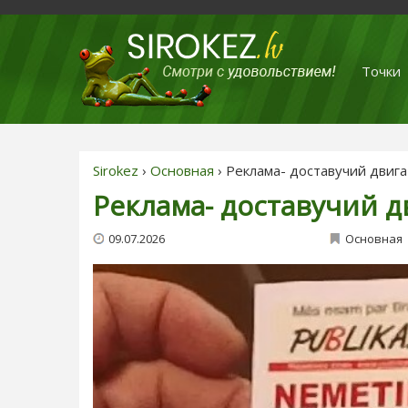
Точки
Sirokez
›
Основная
› Реклама- доставучий двиг
Реклама- доставучий д
09.07.2026
Основная