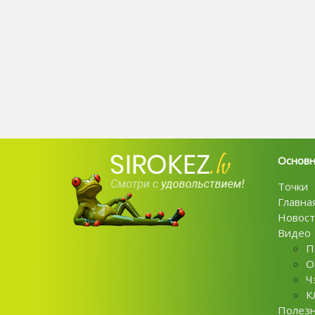
Основ
Точки
Главна
Новост
Видео
П
О
Ч
К
Полез