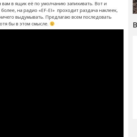
 вам в ящик её по умолчанию запихивать. Вот и
 более, на радио «EF-EI» проходит раздача наклеек,
я ничего выдумывать. Предлагаю всем последовать
В
хотя бы в этом смысле.