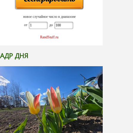
новое случайное число в диапазоне
от
до
RandStuff.ru
АДР ДНЯ