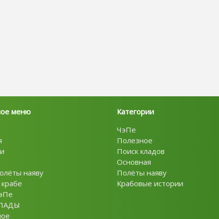
ное меню
Категории
ЧэПе
я
Полезное
и
Поиск кладов
Основная
олёты наяву
Полёты наяву
 крабе
Крабовые истории
эПе
ЛАДЫ
ное