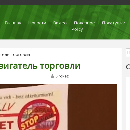
Главная
Новости
Видео
Полезное
Покатушки
Policy
атель торговли
вигатель торговли
С
Sirokez