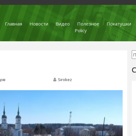
Главная
Новости
Видео
Полезное
Покатушки
Policy
С
дов
Sirokez