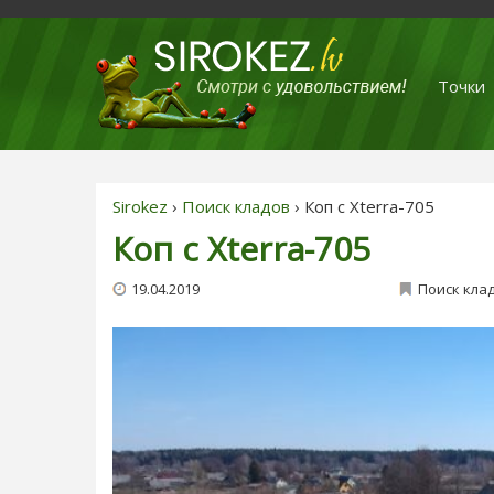
Точки
Sirokez
›
Поиск кладов
› Коп c Xterra-705
Коп c Xterra-705
19.04.2019
Поиск кла