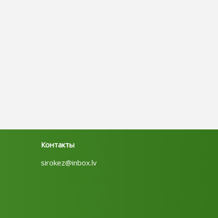
Контакты
sirokez@inbox.lv