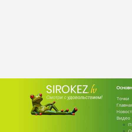
Основ
Точки
Главна
Новост
Видео
П
О