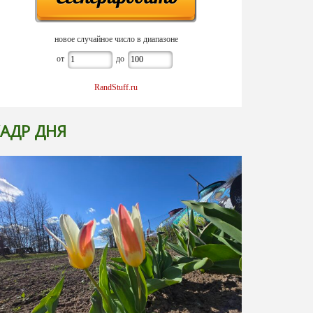
новое случайное число в диапазоне
от
до
RandStuff.ru
АДР ДНЯ