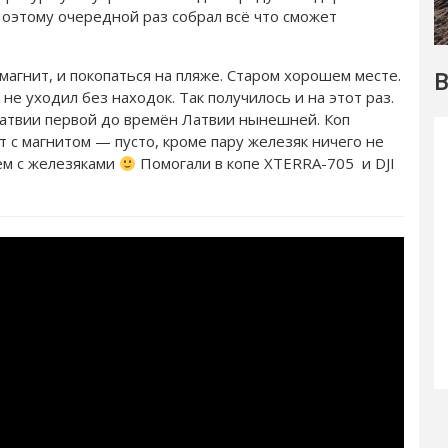
оэтому очередной раз собрал всё что сможет
гнит, и покопаться на пляже. Старом хорошем месте.
В
 не уходил без находок. Так получилось и на этот раз.
Латвии первой до времён Латвии нынешней. Коп
от с магнитом — пусто, кроме пару железяк ничего не
оём с железяками
Помогали в копе XTERRA-705 и DJI