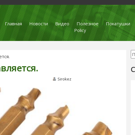
Главная
Новости
Видео
Полезное
Покатушки
Policy
ется.
авляется.
С
Sirokez