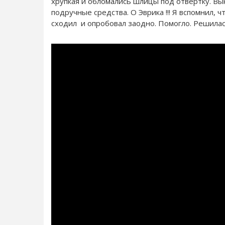
хрупкая и обломались шлицы под отвёртку. Вы
подручные средства. О Эврика !!! Я вспомнил, 
сходил и опробовал заодно. Помогло. Решила