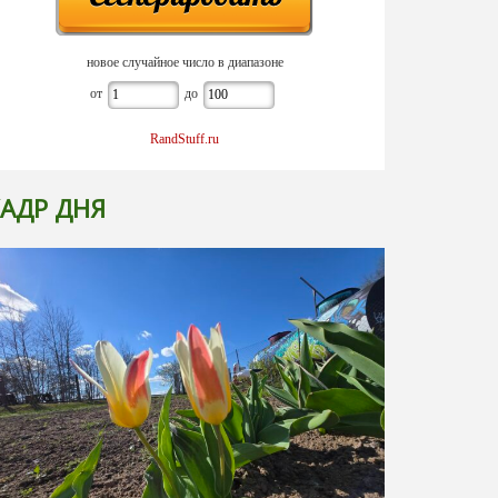
новое случайное число в диапазоне
от
до
RandStuff.ru
АДР ДНЯ