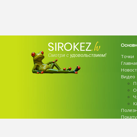
Основ
Точки
Главна
Новост
Видео
П
О
Ч
К
Полез
Покат
Контак
Privaci 