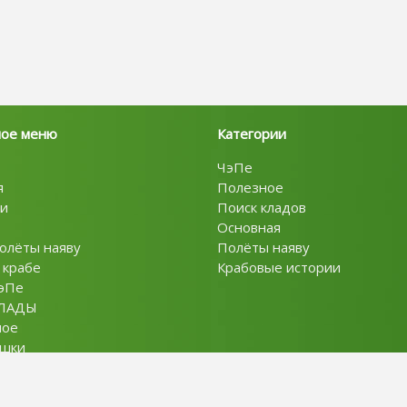
ное меню
Категории
ЧэПе
я
Полезное
и
Поиск кладов
Основная
олёты наяву
Полёты наяву
 крабе
Крабовые истории
эПе
ЛАДЫ
ное
ушки
ты
Policy