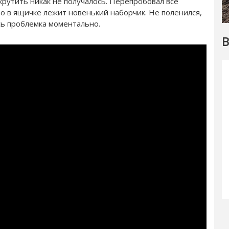
крутить никак не получалось. Перепробовал все
что в ящичке лежит новенький наборчик. Не поленился,
сь проблемка моментально.
В