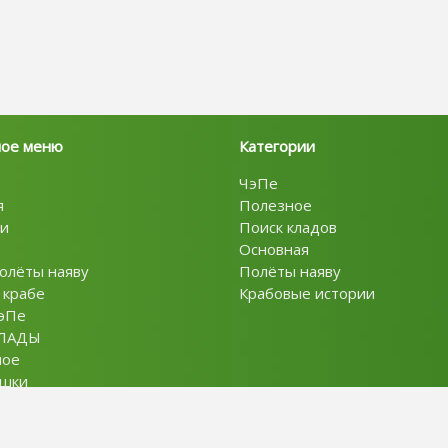
ное меню
Категории
ЧэПе
я
Полезное
и
Поиск кладов
Основная
олёты наяву
Полёты наяву
 крабе
Крабовые истории
эПе
ЛАДЫ
ное
ушки
ты
Policy
словия использования