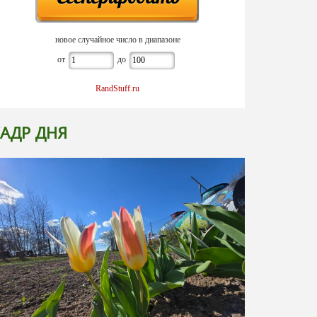
новое случайное число в диапазоне
от
до
RandStuff.ru
АДР ДНЯ