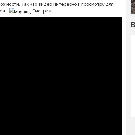
ожности. Так что видео интересно к просмотру для
 зря…
Смотрим.
В