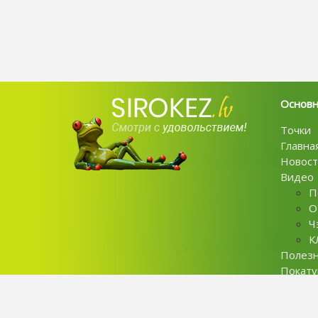
Основ
Точки
Главна
Новост
Видео
П
О
Ч
К
Полез
Покат
Контак
Privaci 
У