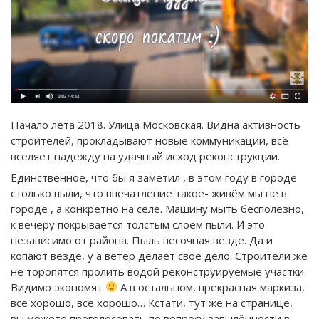
Начало лета 2018. Улица Московская. Видна активность
строителей, прокладывают новые коммуникации, всё
вселяет надежду на удачный исход реконструкции.
Единственное, что бы я заметил , в этом году в городе
столько пыли, что впечатление такое- живём мы не в
городе , а конкретно на селе. Машину мыть бесполезно,
к вечеру покрывается толстым слоем пыли. И это
независимо от района. Пыль песочная везде. Да и
копают везде, у а ветер делает своё дело. Строители же
не торопятся пролить водой реконструируемые участки.
Видимо экономят
А в остальном, прекрасная маркиза,
всё хорошо, всё хорошо… Кстати, тут же на странице,
вы можете проголосовать по вопросу запылённости в