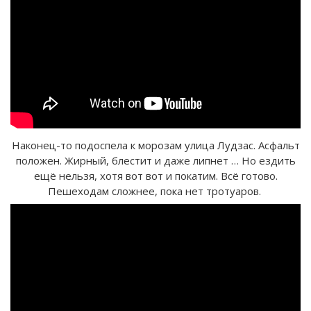
Наконец-то подоспела к морозам улица Лудзас. Асфальт
положен. Жирный, блестит и даже липнет … Но ездить
ещё нельзя, хотя вот вот и покатим. Всё готово.
Пешеходам сложнее, пока нет тротуаров.