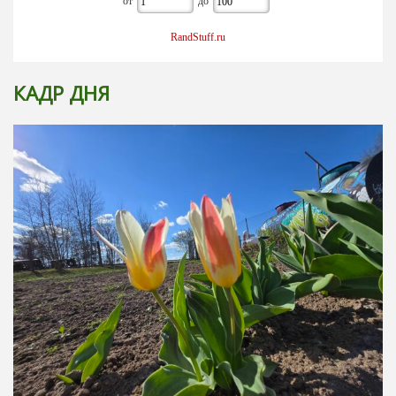
от
до
RandStuff.ru
КАДР ДНЯ