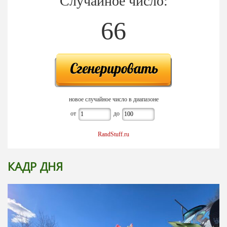
Случайное число:
66
новое случайное число в диапазоне
от
до
RandStuff.ru
КАДР ДНЯ