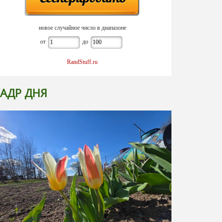
новое случайное число в диапазоне
от
до
RandStuff.ru
АДР ДНЯ