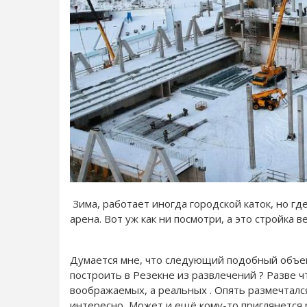
Зима, работает иногда городской каток, но г
арена. Вот уж как ни посмотри, а это стройка в
Думается мне, что следующий подобный объект
построить в Резекне из развлечений ? Разве ч
воображаемых, а реальных . Опять размечталс
интересно, Может и ещё кому-то приглянется 