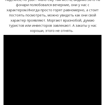
фонари полюбовался вечерние, они у нас с
характером.Иногда просто горят равномерно, а стоит
постоять посмотреть, можно увидеть как они свой
характер проявляют. Моргают вразнобой, думаю
туристов или инвесторов завлекают. А закаты у нас
хороши, этого не отнять.