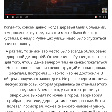
Когда-то, совсем давно, когда деревья были большими,
а мороженое вкуснее, на этом месте было болотце с
кустами, к нему с Рупницах улицы надо было спускаться
вниз по склону.
А раз так, то зимой это место было всегда облюбовано
дворовой детворнёй. Освещение с Рупницас хватало
для того, чтобы даже вечером там на санках покататься.
Но вот прошла одна из реконструкций и овраг пропал.
Засыпали, построили …. что-то, что не достроили. В
общем , получился заповедник. Не раз вечером встречал
лесную живность, которая укрывалась за стенами этого
заповедника. А чем плохо, у нас в центре живут
зверюшки, выходят по ночам в город. Территория
прибрана, кустики, деревца там всякие разные. Вот и
полетал, посмотрел, может снежного человека увижу,
надеялся, но увы… Мало ему там места, видимо.Зато на