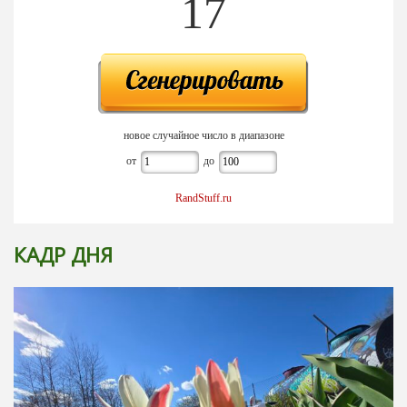
17
новое случайное число в диапазоне
от
до
RandStuff.ru
КАДР ДНЯ