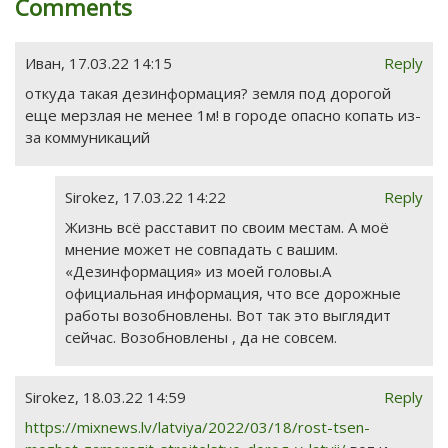
Comments
Иван
,
17.03.22 14:15
Reply
откуда такая дезинформация? земля под дорогой
еще мерзлая не менее 1м! в городе опасно копать из-
за коммуникаций
Sirokez
,
17.03.22 14:22
Reply
Жизнь всё расставит по своим местам. А моё
мнение может не совпадать с вашим.
«Дезинформация» из моей головы.А
официальная информация, что все дорожные
работы возобновлены. Вот так это выглядит
сейчас. Возобновлены , да не совсем.
Sirokez
,
18.03.22 14:59
Reply
https://mixnews.lv/latviya/2022/03/18/rost-tsen-