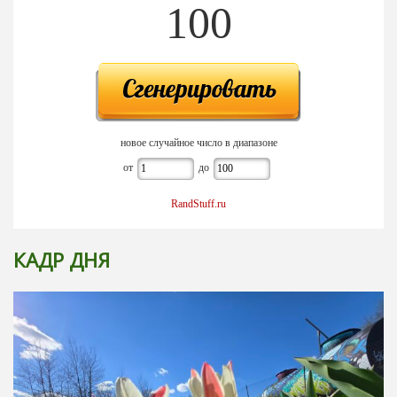
100
новое случайное число в диапазоне
от
до
RandStuff.ru
КАДР ДНЯ