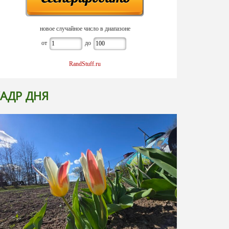
новое случайное число в диапазоне
от
до
RandStuff.ru
АДР ДНЯ