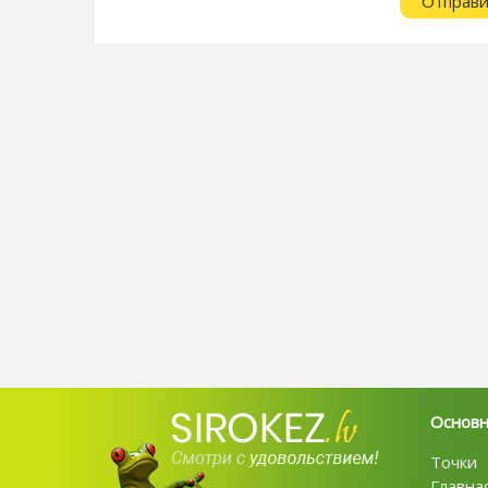
Основ
Точки
Главна