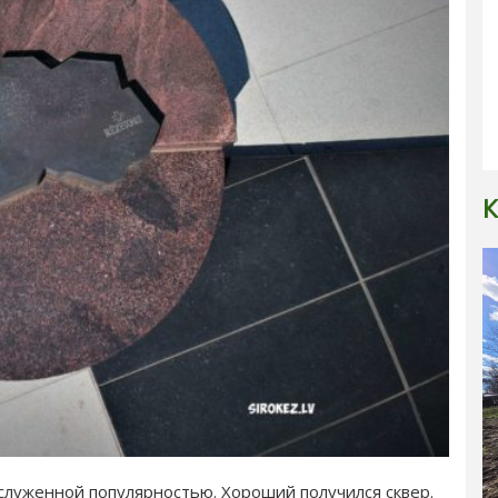
К
луженной популярностью. Хороший получился сквер.