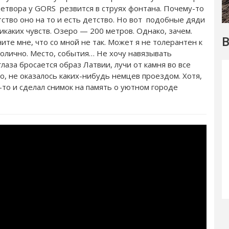
детвора у GORS резвится в струях фонтана. Почему-то
ство оно на то и есть детство. Но вот подобные дяди
каких чувств. Озеро — 200 метров. Однако, зачем.
В
ите мне, что со мной не так. Может я не толерантен к
волично. Место, события… Не хочу навязывать
лаза бросается образ Латвии, лучи от камня во все
, не оказалось каких-нибудь немцев проездом. Хотя,
то и сделал снимок на память о уютном городе