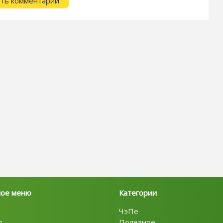
ное меню
Категории
ЧэПе
я
Полезное