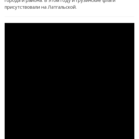
города и района. В этом году и грузинские флаги
присутствовали на Латгальской.