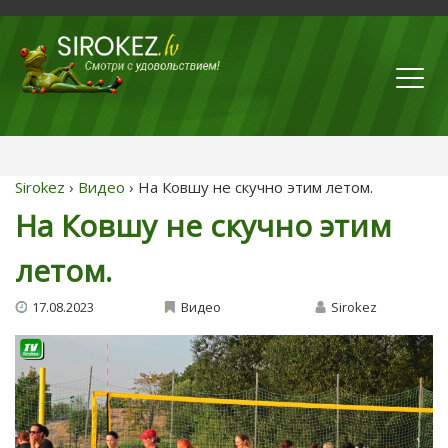
Sirokez
›
Видео
› На Ковшу не скучно этим летом.
На Ковшу не скучно этим
летом.
17.08.2023
Видео
Sirokez