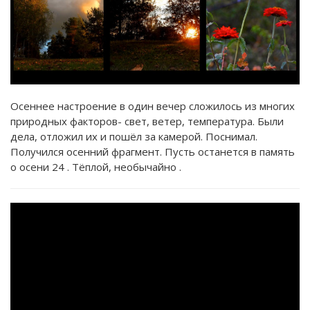
Осеннее настроение в один вечер сложилось из многих
природных факторов- свет, ветер, температура. Были
дела, отложил их и пошёл за камерой. Поснимал.
Получился осенний фрагмент. Пусть останется в память
о осени 24 . Тёплой, необычайно .