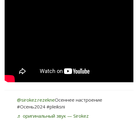
@sirokez.rezekne
Осеннее настроение
#Осень2024 #pleiksni
♬ оригинальный звук — Sirokez