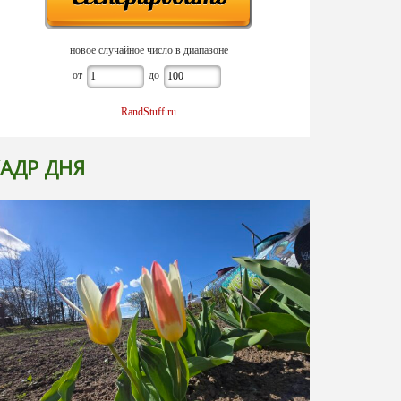
новое случайное число в диапазоне
от
до
RandStuff.ru
АДР ДНЯ