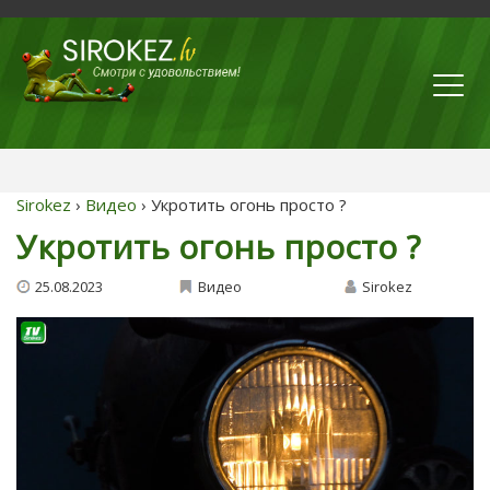
Sirokez
›
Видео
› Укротить огонь просто ?
Укротить огонь просто ?
25.08.2023
Видео
Sirokez