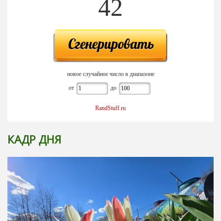
42
новое случайное число в диапазоне
от
до
RandStuff.ru
КАДР ДНЯ