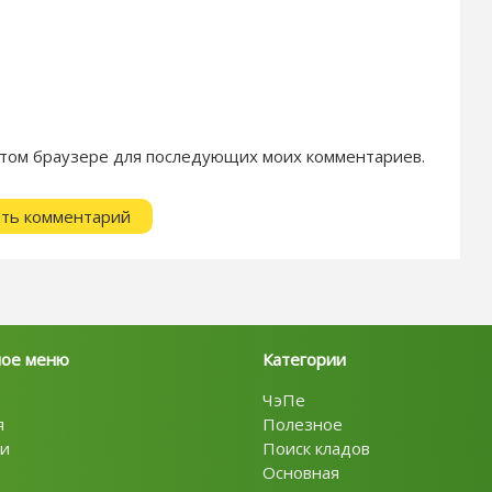
в этом браузере для последующих моих комментариев.
ное меню
Категории
ЧэПе
я
Полезное
и
Поиск кладов
Основная