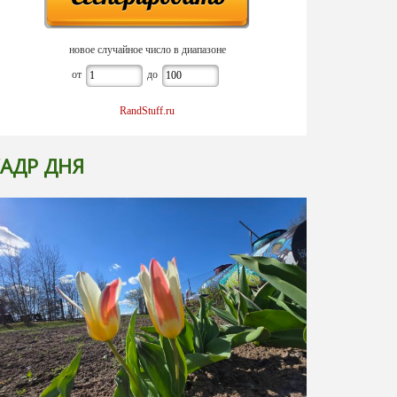
новое случайное число в диапазоне
от
до
RandStuff.ru
АДР ДНЯ