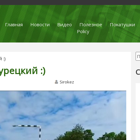
Главная
Новости
Видео
Полезное
Покатушки
Policy
 :)
урецкий :)
С
Sirokez